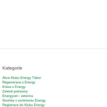
Z
á
p
a
Kategorie
t
í
Akce Klubu Energy Tábor
Regenerace s Energy
Krása s Energy
Zelené potraviny
Energyvet - veterina
Novinky v sortimentu Energy
Registrace do Klubu Energy