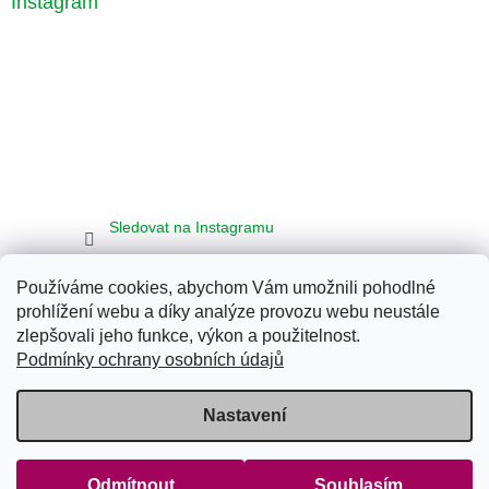
Instagram
Sledovat na Instagramu
Používáme cookies, abychom Vám umožnili pohodlné
Seznam
Google
Bing
prohlížení webu a díky analýze provozu webu neustále
zlepšovali jeho funkce, výkon a použitelnost.
Podmínky ochrany osobních údajů
Vytvořil Shoptet
Nastavení
Copyright 2026
Klub Energy Tábor
. Všechna práva vyhrazena.
Odmítnout
Souhlasím
Upravit nastavení cookies