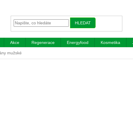
HLEDAT
Akce
Regenerace
Energyfood
Kosmetika
gány mužské