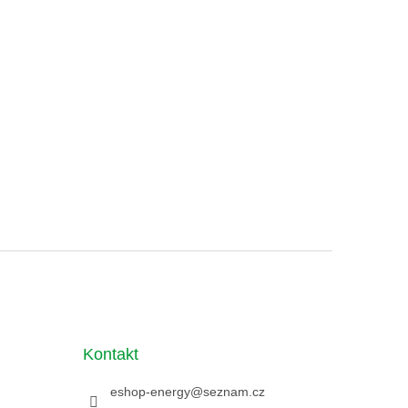
Kontakt
eshop-energy
@
seznam.cz