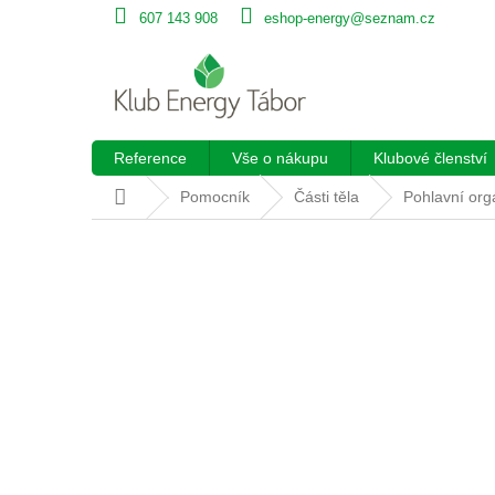
Přejít
607 143 908
eshop-energy@seznam.cz
na
obsah
Reference
Vše o nákupu
Klubové členství
Domů
Pomocník
Části těla
Pohlavní or