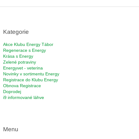
Z
á
p
a
Kategorie
t
í
Akce Klubu Energy Tábor
Regenerace s Energy
Krása s Energy
Zelené potraviny
Energyvet - veterina
Novinky v sortimentu Energy
Registrace do Klubu Energy
Obnova Registrace
Doprodej
i9 informované láhve
Menu