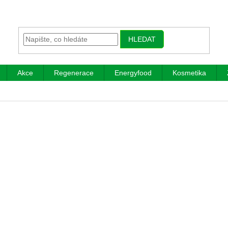
HLEDAT
Akce
Regenerace
Energyfood
Kosmetika