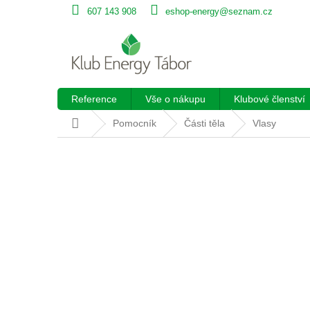
Přejít
607 143 908
eshop-energy@seznam.cz
na
obsah
Reference
Vše o nákupu
Klubové členství
Domů
Pomocník
Části těla
Vlasy