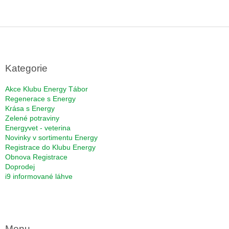
Z
á
p
a
Kategorie
t
í
Akce Klubu Energy Tábor
Regenerace s Energy
Krása s Energy
Zelené potraviny
Energyvet - veterina
Novinky v sortimentu Energy
Registrace do Klubu Energy
Obnova Registrace
Doprodej
i9 informované láhve
Menu