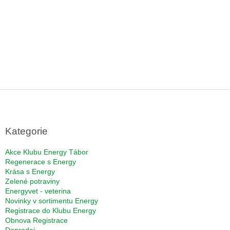
Z
á
p
a
Kategorie
t
í
Akce Klubu Energy Tábor
Regenerace s Energy
Krása s Energy
Zelené potraviny
Energyvet - veterina
Novinky v sortimentu Energy
Registrace do Klubu Energy
Obnova Registrace
Doprodej