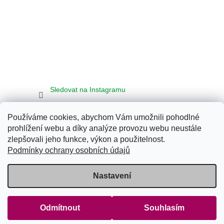
Sledovat na Instagramu
Používáme cookies, abychom Vám umožnili pohodlné
Seznam
Google
Bing
prohlížení webu a díky analýze provozu webu neustále
zlepšovali jeho funkce, výkon a použitelnost.
Podmínky ochrany osobních údajů
Vytvořil Shoptet
Nastavení
Copyright 2026
Klub Energy Tábor
. Všechna práva vyhrazena.
Odmítnout
Souhlasím
Upravit nastavení cookies