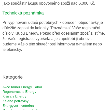
jako součást nákupu libovolného zboží nad 6.000 Kč.
Technická poznámka
Při vyplňování údajů potřebných k doručení objednávky je
důležité zapsat do kolonky "Poznámka" Vaše registrační
číslo v Klubu Energy. Pokud před odesláním zboží zjistíme,
že Vaše registrace vypršela a je zapotřebí ji obnovit,
budeme Vás o této skutečnosti informovat e-mailem nebo
telefonicky.
Z
á
p
a
Kategorie
t
í
Akce Klubu Energy Tábor
Regenerace s Energy
Krása s Energy
Zelené potraviny
Energyvet - veterina