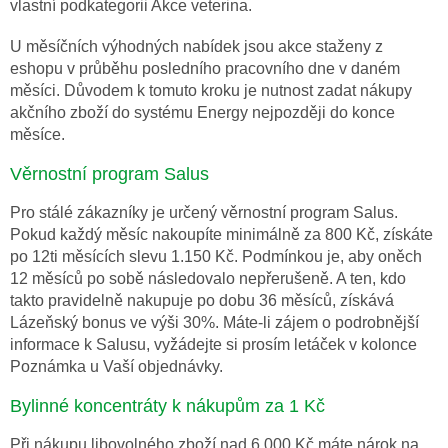
vlastní podkategorii Akce veterina.
U měsíčních výhodných nabídek jsou akce staženy z
eshopu v průběhu posledního pracovního dne v daném
měsíci. Důvodem k tomuto kroku je nutnost zadat nákupy
akčního zboží do systému Energy nejpozději do konce
měsíce.
Věrnostní program Salus
Pro stálé zákazníky je určený věrnostní program Salus.
Pokud každý měsíc nakoupíte minimálně za 800 Kč, získáte
po 12ti měsících slevu 1.150 Kč. Podmínkou je, aby oněch
12 měsíců po sobě následovalo nepřerušeně. A ten, kdo
takto pravidelně nakupuje po dobu 36 měsíců, získává
Lázeňský bonus ve výši 30%. Máte-li zájem o podrobnější
informace k Salusu, vyžádejte si prosím letáček v kolonce
Poznámka u Vaší objednávky.
Bylinné koncentráty k nákupům za 1 Kč
Při nákupu libovolného zboží nad 6.000 Kč máte nárok na