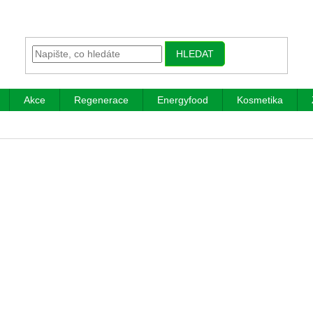
HLEDAT
Akce
Regenerace
Energyfood
Kosmetika