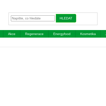
HLEDAT
Akce
Regenerace
Energyfood
Kosmetika