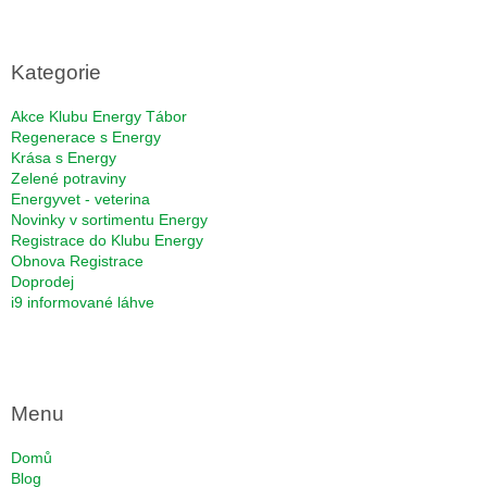
á
p
a
Kategorie
t
í
Akce Klubu Energy Tábor
Regenerace s Energy
Krása s Energy
Zelené potraviny
Energyvet - veterina
Novinky v sortimentu Energy
Registrace do Klubu Energy
Obnova Registrace
Doprodej
i9 informované láhve
Menu
Domů
Blog