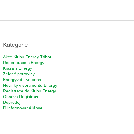
Z
á
p
a
Kategorie
t
í
Akce Klubu Energy Tábor
Regenerace s Energy
Krása s Energy
Zelené potraviny
Energyvet - veterina
Novinky v sortimentu Energy
Registrace do Klubu Energy
Obnova Registrace
Doprodej
i9 informované láhve