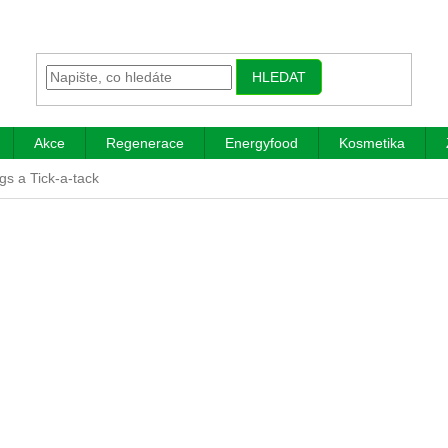
HLEDAT
Akce
Regenerace
Energyfood
Kosmetika
gs a Tick-a-tack