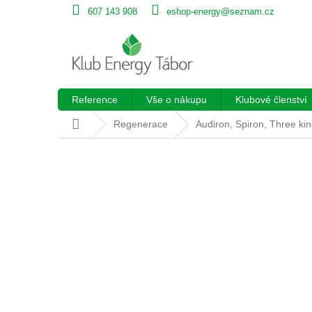
Přejít
607 143 908
eshop-energy@seznam.cz
na
obsah
Reference
Vše o nákupu
Klubové členství
Domů
Regenerace
Audiron, Spiron, Three kin