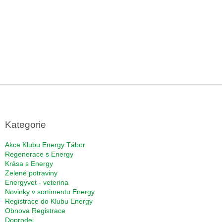
Z
á
p
a
Kategorie
t
í
Akce Klubu Energy Tábor
Regenerace s Energy
Krása s Energy
Zelené potraviny
Energyvet - veterina
Novinky v sortimentu Energy
Registrace do Klubu Energy
Obnova Registrace
Doprodej