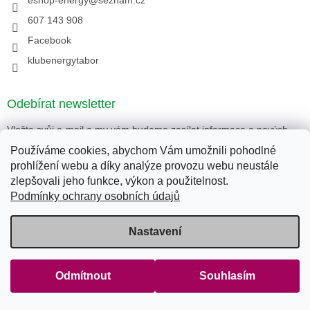
eshop-energy
@
seznam.cz
607 143 908
Facebook
klubenergytabor
Odebírat newsletter
Vložte svůj e-mail a my vám budeme zasílat informace o nových
produktech na našem e-shopu.
Používáme cookies, abychom Vám umožnili pohodlné
prohlížení webu a díky analýze provozu webu neustále
E-mail
zlepšovali jeho funkce, výkon a použitelnost.
Podmínky ochrany osobních údajů
Kliknutím na tlačítko
PŘIHLÁSIT SE
souhlasíte s
podmínkami ochrany osobních údajů
.
Nastavení
PŘIHLÁSIT SE
Odmítnout
Souhlasím
Instagram