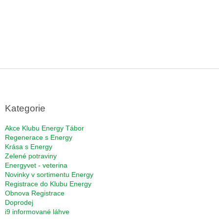
Z
á
p
a
Kategorie
t
í
Akce Klubu Energy Tábor
Regenerace s Energy
Krása s Energy
Zelené potraviny
Energyvet - veterina
Novinky v sortimentu Energy
Registrace do Klubu Energy
Obnova Registrace
Doprodej
i9 informované láhve