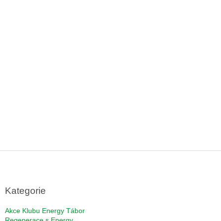
Z
á
p
a
Kategorie
t
í
Akce Klubu Energy Tábor
Regenerace s Energy