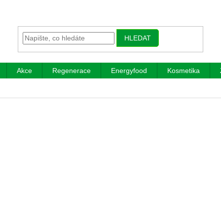
HLEDAT
Akce
Regenerace
Energyfood
Kosmetika