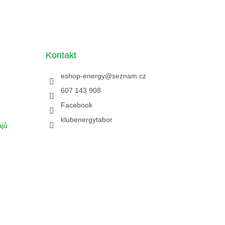
Kontakt
eshop-energy
@
seznam.cz
607 143 908
Facebook
klubenergytabor
ajů