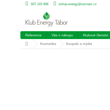
Přejít
607 143 908
eshop-energy@seznam.cz
na
obsah
Reference
Vše o nákupu
Klubové členství
Domů
Kosmetika
Koupele a mýdla