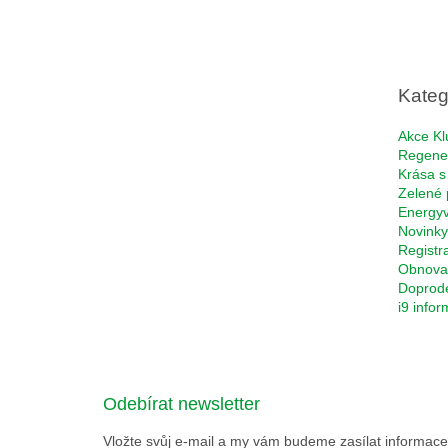
Z
á
p
a
t
Kateg
í
Akce Kl
Regene
Krása s
Zelené 
Energyv
Novinky
Registr
Obnova 
Doprod
i9 info
Odebírat newsletter
Vložte svůj e-mail a my vám budeme zasílat informa