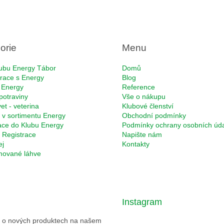
orie
Menu
ubu Energy Tábor
Domů
race s Energy
Blog
 Energy
Reference
potraviny
Vše o nákupu
et - veterina
Klubové členství
 v sortimentu Energy
Obchodní podmínky
ace do Klubu Energy
Podmínky ochrany osobních úd
Registrace
Napište nám
ej
Kontakty
rmované láhve
Instagram
ce o nových produktech na našem