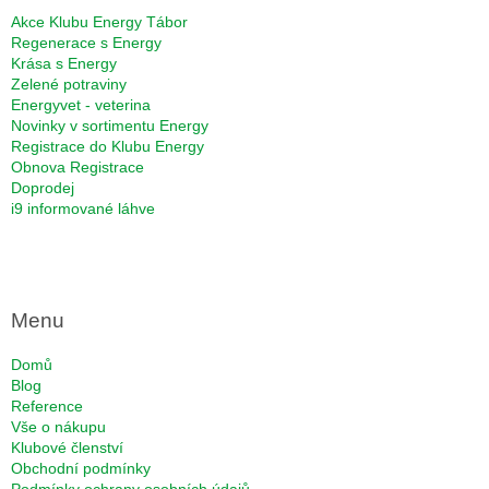
í
Akce Klubu Energy Tábor
Regenerace s Energy
Krása s Energy
Zelené potraviny
Energyvet - veterina
Novinky v sortimentu Energy
Registrace do Klubu Energy
Obnova Registrace
Doprodej
i9 informované láhve
Menu
Domů
Blog
Reference
Vše o nákupu
Klubové členství
Obchodní podmínky
Podmínky ochrany osobních údajů