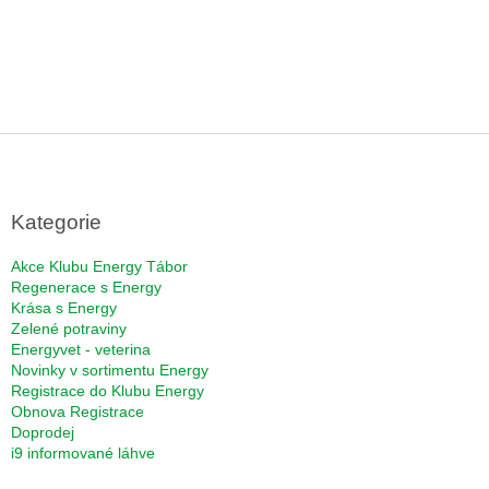
Z
á
p
a
Kategorie
t
í
Akce Klubu Energy Tábor
Regenerace s Energy
Krása s Energy
Zelené potraviny
Energyvet - veterina
Novinky v sortimentu Energy
Registrace do Klubu Energy
Obnova Registrace
Doprodej
i9 informované láhve