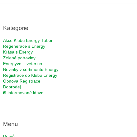
Z
á
p
a
Kategorie
t
í
Akce Klubu Energy Tábor
Regenerace s Energy
Krása s Energy
Zelené potraviny
Energyvet - veterina
Novinky v sortimentu Energy
Registrace do Klubu Energy
Obnova Registrace
Doprodej
i9 informované láhve
Menu
Domů