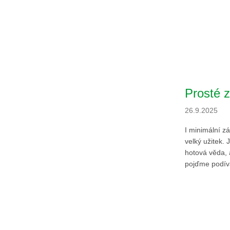
Prosté 
26.9.2025
I minimální z
velký užitek. 
hotová věda, 
pojďme podíva