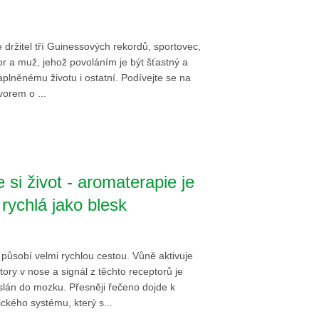
 držitel tří Guinessových rekordů, sportovec,
or a muž, jehož povoláním je být šťastný a
aplněnému životu i ostatní. Podívejte se na
vorem o ...
 si život - aromaterapie je
rychlá jako blesk
působí velmi rychlou cestou. Vůně aktivuje
ory v nose a signál z těchto receptorů je
lán do mozku. Přesněji řečeno dojde k
ického systému, který s...