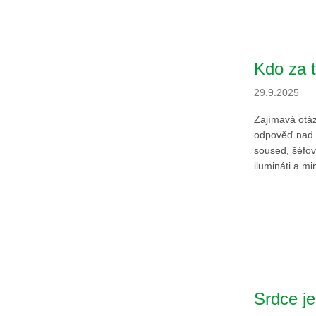
Kdo za 
29.9.2025
Zajímavá otáz
odpověď nad s
soused, šéfov
ilumináti a mi
Srdce je