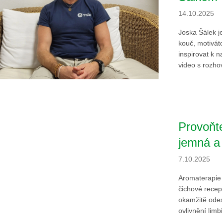
14.10.2025
Joska Šálek je
kouč, motivát
inspirovat k n
video s rozho
Provoňte
jemná a 
7.10.2025
Aromaterapie 
čichové recept
okamžitě odes
ovlivnění limb