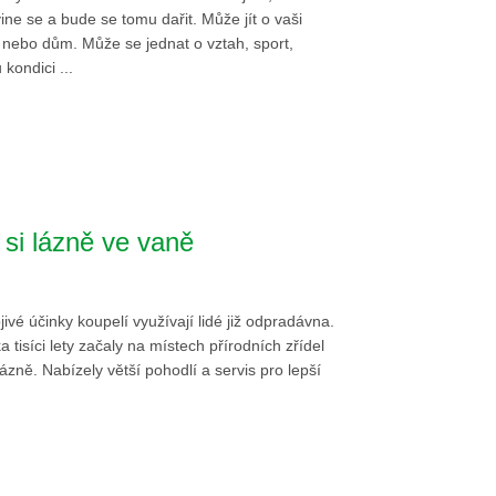
ine se a bude se tomu dařit. Může jít o vaši
 nebo dům. Může se jednat o vztah, sport,
 kondici ...
 si lázně ve vaně
ivé účinky koupelí využívají lidé již odpradávna.
a tisíci lety začaly na místech přírodních zřídel
lázně. Nabízely větší pohodlí a servis pro lepší