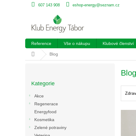
Přejít
607 143 908
eshop-energy@seznam.cz
na
obsah
Reference
Vše o nákupu
Klubové členství
Domů
Blog
P
Blo
o
Přeskočit
s
Kategorie
kategorie
t
r
Zdrav
Akce
a
Regenerace
n
Energyfood
V
n
ý
í
Kosmetika
p
p
Zelené potraviny
i
a
Veterina