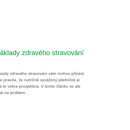
základy zdravého stravování
ásady zdravého stravování vám mohou přinést
Je pravda, že nutričně vyvážený jidelníček je
a to velice prospěšná. V tomto článku se ale
t na problem...