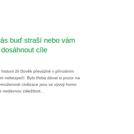
ás buď straší nebo vám
dosáhnout cíle
historii žil člověk převážně v přírodním
ém nebezpečí. Bylo třeba dávat si pozor na
ymoženosti civilizace jsou ve vývoji homo
e nedávnou záležitost...