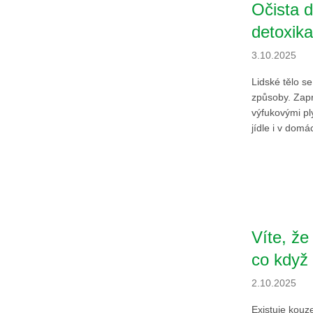
Očista d
detoxik
3.10.2025
Lidské tělo s
způsoby. Zapr
výfukovými pl
jídle i v domá
Víte, že
co když 
2.10.2025
Existuje kouzel