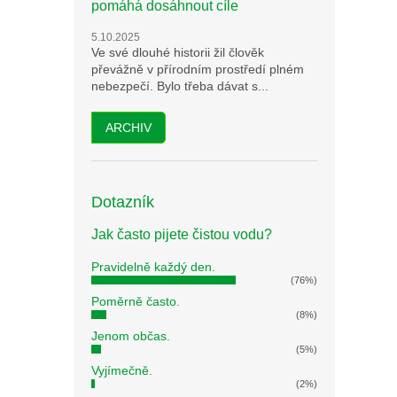
pomáhá dosáhnout cíle
5.10.2025
Ve své dlouhé historii žil člověk
převážně v přírodním prostředí plném
nebezpečí. Bylo třeba dávat s...
ARCHIV
Dotazník
Jak často pijete čistou vodu?
Pravidelně každý den.
(76%)
Poměrně často.
(8%)
Jenom občas.
(5%)
Vyjímečně.
(2%)