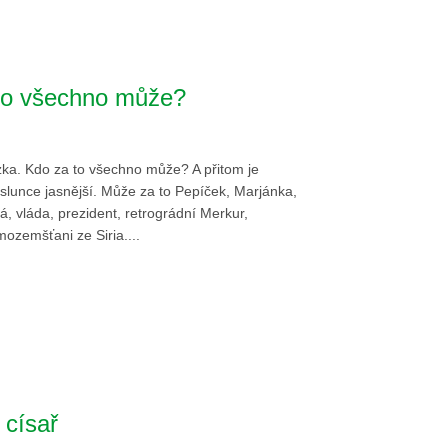
to všechno může?
ka. Kdo za to všechno může? A přitom je
lunce jasnější. Může za to Pepíček, Marjánka,
á, vláda, prezident, retrográdní Merkur,
mozemšťani ze Siria....
 císař