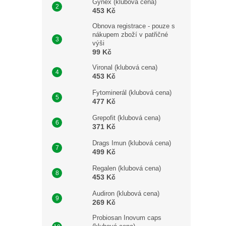
Gynex (klubová cena)
453 Kč
Obnova registrace - pouze s
nákupem zboží v patřičné
výši
99 Kč
Vironal (klubová cena)
453 Kč
Fytominerál (klubová cena)
477 Kč
Grepofit (klubová cena)
371 Kč
Drags Imun (klubová cena)
499 Kč
Regalen (klubová cena)
453 Kč
Audiron (klubová cena)
269 Kč
Probiosan Inovum caps