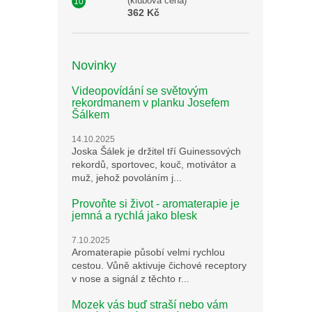
(klubová cena)
362 Kč
Novinky
Videopovídání se světovým
rekordmanem v planku Josefem
Šálkem
14.10.2025
Joska Šálek je držitel tří Guinessových
rekordů, sportovec, kouč, motivátor a
muž, jehož povoláním j...
Provoňte si život - aromaterapie je
jemná a rychlá jako blesk
7.10.2025
Aromaterapie působí velmi rychlou
cestou. Vůně aktivuje čichové receptory
v nose a signál z těchto r...
Mozek vás buď straší nebo vám