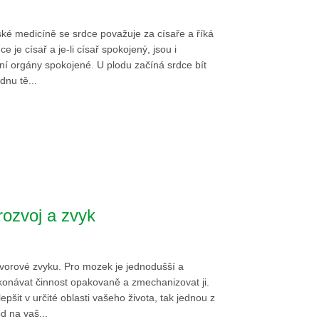
nské medicíně se srdce považuje za císaře a říká
e je císař a je-li císař spokojený, jsou i
ní orgány spokojené. U plodu začíná srdce bít
ýdnu tě...
rozvoj a zvyk
tvorové zvyku. Pro mozek je jednodušší a
konávat činnost opakovaně a zmechanizovat ji.
lepšit v určité oblasti vašeho života, tak jednou z
d na vaš...