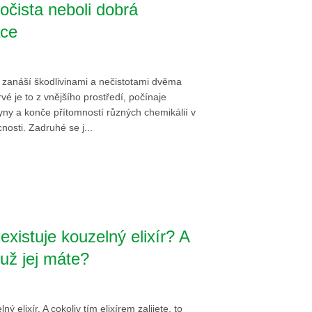
očista neboli dobrá
ace
e zanáší škodlivinami a nečistotami dvěma
vé je to z vnějšího prostředí, počínaje
yny a konče přítomností různých chemikálií v
cnosti. Zadruhé se j...
 existuje kouzelný elixír? A
už jej máte?
ný elixír. A cokoliv tím elixírem zalijete, to