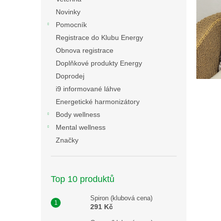
s
n
Novinky
č
e
Pomocník
l
l
á
Registrace do Klubu Energy
n
Obnova registrace
k
Doplňkové produkty Energy
ů
Doprodej
i9 informované láhve
Energetické harmonizátory
Body wellness
Mental wellness
Značky
Top 10 produktů
Spiron (klubová cena)
291 Kč