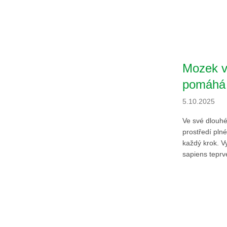
Mozek v
pomáhá 
5.10.2025
Ve své dlouhé 
prostředí pln
každý krok. V
sapiens teprv