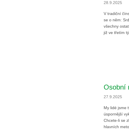
28.9.2025
V tradiční čí
se o něm: Srdc
všechny ostat
již ve třetím t
Osobní 
27.9.2025
My lidé jsme 
úspornější vy
Chcete-li se z
hlavních meto