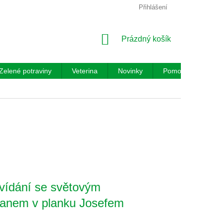
Přihlášení
NÁKUPNÍ
Prázdný košík
KOŠÍK
Zelené potraviny
Veterina
Novinky
Pomocník
Re
vídání se světovým
anem v planku Josefem