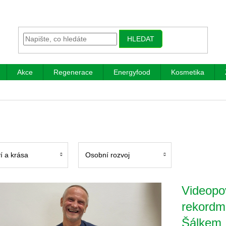
HLEDAT
Akce
Regenerace
Energyfood
Kosmetika
g
í a krása
Osobní rozvoj
Videopo
rekordm
Šálkem