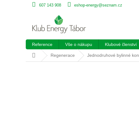
Přejít
607 143 908
eshop-energy@seznam.cz
na
obsah
Reference
Vše o nákupu
Klubové členství
Domů
Regenerace
Jednodruhové bylinné kon