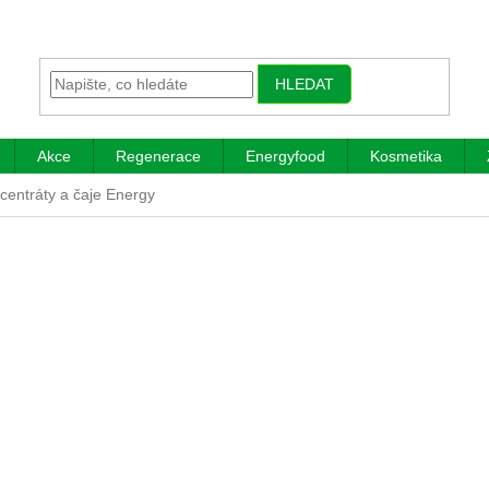
HLEDAT
Akce
Regenerace
Energyfood
Kosmetika
centráty a čaje Energy