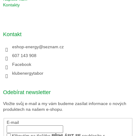
Kontakty
Kontakt
eshop-energy
@
seznam.cz
607 143 908
Facebook
klubenergytabor
Odebírat newsletter
Vložte svůj e-mail a my vám budeme zasílat informace o nových
produktech na našem e-shopu.
E-mail
Kliknutím na tlačítko
PŘIHLÁSIT SE
souhlasíte s