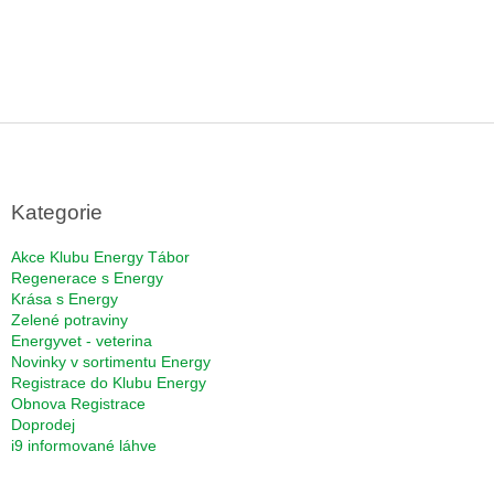
Z
á
p
a
Kategorie
t
í
Akce Klubu Energy Tábor
Regenerace s Energy
Krása s Energy
Zelené potraviny
Energyvet - veterina
Novinky v sortimentu Energy
Registrace do Klubu Energy
Obnova Registrace
Doprodej
i9 informované láhve