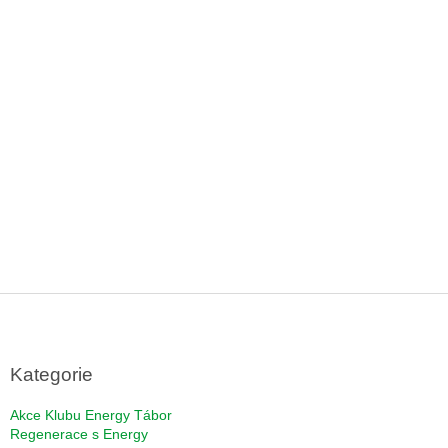
Z
á
p
a
Kategorie
t
í
Akce Klubu Energy Tábor
Regenerace s Energy