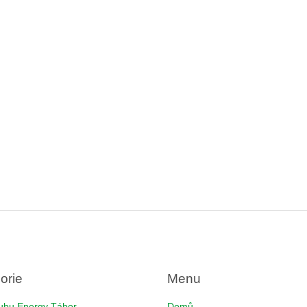
orie
Menu
ubu Energy Tábor
Domů