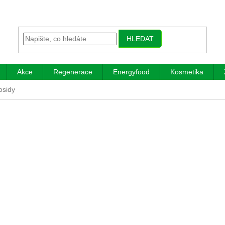
HLEDAT
Akce
Regenerace
Energyfood
Kosmetika
osidy