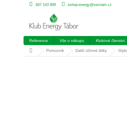
Přejít
607 143 908
eshop-energy@seznam.cz
na
obsah
Reference
Vše o nákupu
Klubové členství
Domů
Pomocník
Další účinné látky
Glyk