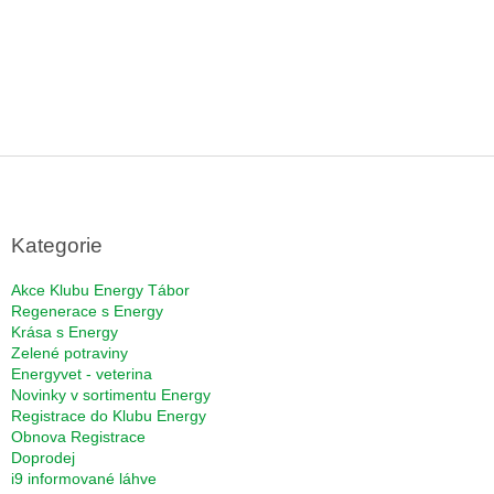
Z
á
p
a
Kategorie
t
í
Akce Klubu Energy Tábor
Regenerace s Energy
Krása s Energy
Zelené potraviny
Energyvet - veterina
Novinky v sortimentu Energy
Registrace do Klubu Energy
Obnova Registrace
Doprodej
i9 informované láhve