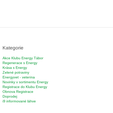
Z
á
p
a
Kategorie
t
í
Akce Klubu Energy Tábor
Regenerace s Energy
Krása s Energy
Zelené potraviny
Energyvet - veterina
Novinky v sortimentu Energy
Registrace do Klubu Energy
Obnova Registrace
Doprodej
i9 informované láhve