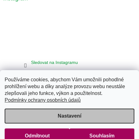
Sledovat na Instagramu
Používáme cookies, abychom Vám umožnili pohodlné
Seznam
Google
Bing
prohlížení webu a díky analýze provozu webu neustále
zlepšovali jeho funkce, výkon a použitelnost.
Podmínky ochrany osobních údajů
Vytvořil Shoptet
Nastavení
Copyright 2026
Klub Energy Tábor
. Všechna práva vyhrazena.
Upravit nastavení cookies
Odmítnout
Souhlasím