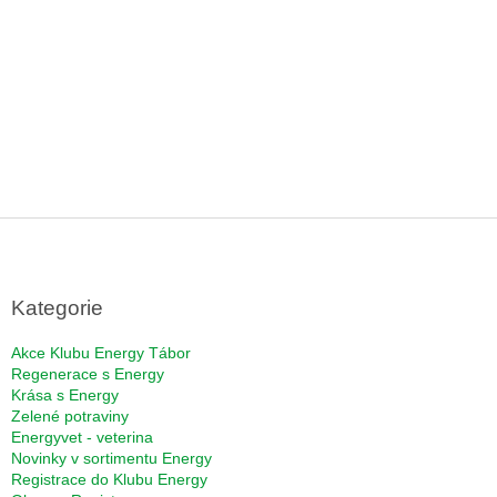
Z
á
p
a
Kategorie
t
í
Akce Klubu Energy Tábor
Regenerace s Energy
Krása s Energy
Zelené potraviny
Energyvet - veterina
Novinky v sortimentu Energy
Registrace do Klubu Energy