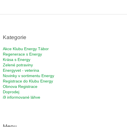
Z
á
p
a
Kategorie
t
í
Akce Klubu Energy Tábor
Regenerace s Energy
Krása s Energy
Zelené potraviny
Energyvet - veterina
Novinky v sortimentu Energy
Registrace do Klubu Energy
Obnova Registrace
Doprodej
i9 informované láhve
Menu