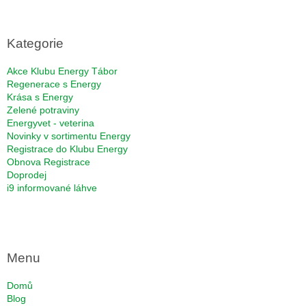
á
p
a
Kategorie
t
í
Akce Klubu Energy Tábor
Regenerace s Energy
Krása s Energy
Zelené potraviny
Energyvet - veterina
Novinky v sortimentu Energy
Registrace do Klubu Energy
Obnova Registrace
Doprodej
i9 informované láhve
Menu
Domů
Blog