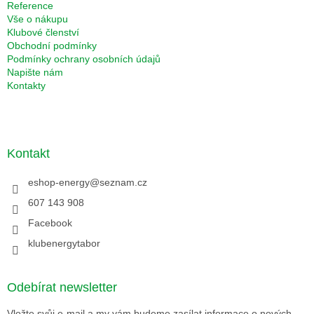
Reference
Vše o nákupu
Klubové členství
Obchodní podmínky
Podmínky ochrany osobních údajů
Napište nám
Kontakty
Kontakt
eshop-energy
@
seznam.cz
607 143 908
Facebook
klubenergytabor
Odebírat newsletter
Vložte svůj e-mail a my vám budeme zasílat informace o nových