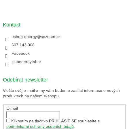
Kontakt
eshop-energy
@
seznam.cz
607 143 908
Facebook
klubenergytabor
Odebírat newsletter
Vložte svůj e-mail a my vám budeme zasílat informace o nových
produktech na našem e-shopu.
E-mail
Kliknutím na tlačítko
PŘIHLÁSIT SE
souhlasíte s
podmínkami ochrany osobních údajů
.