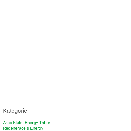
Z
á
p
a
Kategorie
t
í
Akce Klubu Energy Tábor
Regenerace s Energy