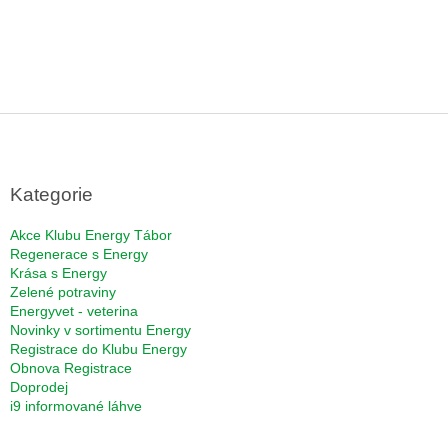
Z
á
p
a
Kategorie
t
í
Akce Klubu Energy Tábor
Regenerace s Energy
Krása s Energy
Zelené potraviny
Energyvet - veterina
Novinky v sortimentu Energy
Registrace do Klubu Energy
Obnova Registrace
Doprodej
i9 informované láhve