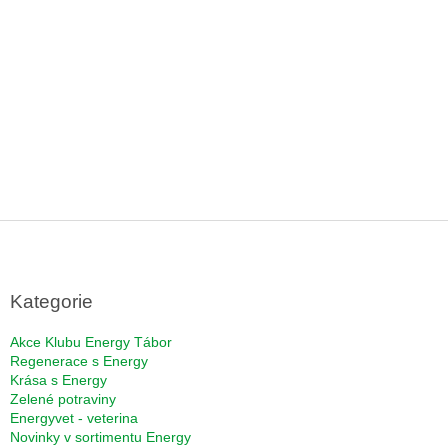
Z
á
p
a
Kategorie
t
í
Akce Klubu Energy Tábor
Regenerace s Energy
Krása s Energy
Zelené potraviny
Energyvet - veterina
Novinky v sortimentu Energy