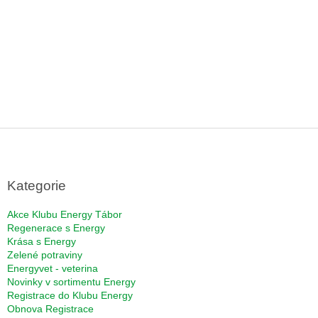
Z
á
p
a
Kategorie
t
í
Akce Klubu Energy Tábor
Regenerace s Energy
Krása s Energy
Zelené potraviny
Energyvet - veterina
Novinky v sortimentu Energy
Registrace do Klubu Energy
Obnova Registrace