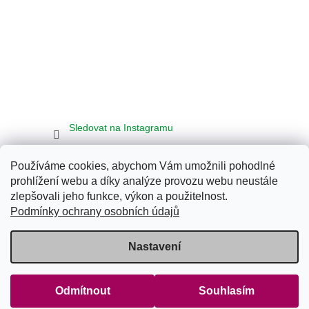
Sledovat na Instagramu
Používáme cookies, abychom Vám umožnili pohodlné
Seznam
Google
Bing
prohlížení webu a díky analýze provozu webu neustále
zlepšovali jeho funkce, výkon a použitelnost.
Podmínky ochrany osobních údajů
Vytvořil Shoptet
Nastavení
Copyright 2026
Klub Energy Tábor
. Všechna práva vyhrazena.
Upravit nastavení cookies
Odmítnout
Souhlasím