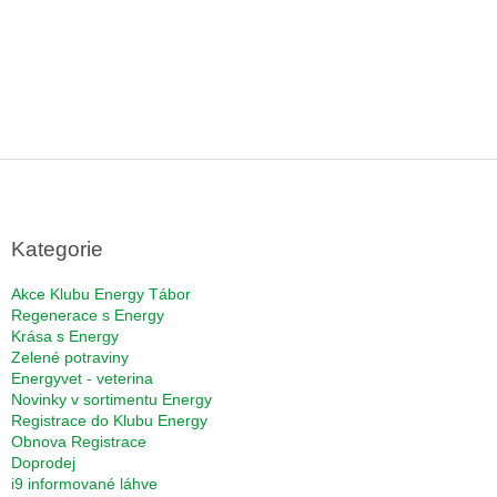
Z
á
p
a
Kategorie
t
í
Akce Klubu Energy Tábor
Regenerace s Energy
Krása s Energy
Zelené potraviny
Energyvet - veterina
Novinky v sortimentu Energy
Registrace do Klubu Energy
Obnova Registrace
Doprodej
i9 informované láhve