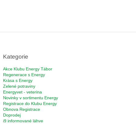
Z
á
p
a
Kategorie
t
í
Akce Klubu Energy Tábor
Regenerace s Energy
Krása s Energy
Zelené potraviny
Energyvet - veterina
Novinky v sortimentu Energy
Registrace do Klubu Energy
Obnova Registrace
Doprodej
i9 informované láhve