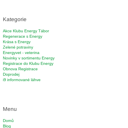
á
p
a
Kategorie
t
í
Akce Klubu Energy Tábor
Regenerace s Energy
Krása s Energy
Zelené potraviny
Energyvet - veterina
Novinky v sortimentu Energy
Registrace do Klubu Energy
Obnova Registrace
Doprodej
i9 informované láhve
Menu
Domů
Blog