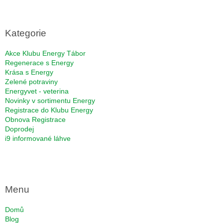
á
p
a
Kategorie
t
í
Akce Klubu Energy Tábor
Regenerace s Energy
Krása s Energy
Zelené potraviny
Energyvet - veterina
Novinky v sortimentu Energy
Registrace do Klubu Energy
Obnova Registrace
Doprodej
i9 informované láhve
Menu
Domů
Blog