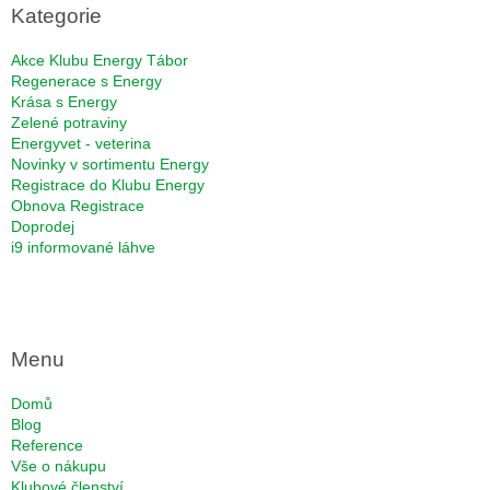
a
Kategorie
t
í
Akce Klubu Energy Tábor
Regenerace s Energy
Krása s Energy
Zelené potraviny
Energyvet - veterina
Novinky v sortimentu Energy
Registrace do Klubu Energy
Obnova Registrace
Doprodej
i9 informované láhve
Menu
Domů
Blog
Reference
Vše o nákupu
Klubové členství