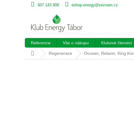
Přejít
607 143 908
eshop-energy@seznam.cz
na
obsah
Reference
Vše o nákupu
Klubové členství
Domů
Regenerace
Ocusan, Relaxin, King Kon