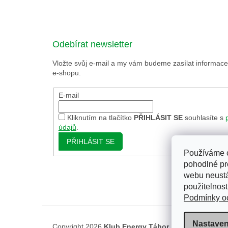
Odebírat newsletter
Vložte svůj e-mail a my vám budeme zasílat informa
e-shopu.
E-mail
Kliknutím na tlačítko
PŘIHLÁSIT SE
souhlasíte s
údajů
.
PŘIHLÁSIT SE
Používáme 
pohodlné pr
webu neustá
použitelnost
Podmínky oc
Nastaven
Copyright 2026
Klub Energy Tábor
. Všechna práva 