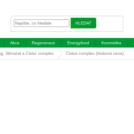
HLEDAT
Akce
Regenerace
Energyfood
Kosmetika
g, Stimaral a Cistur complex
Cistus complex (klubová cena)