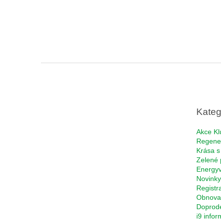
Z
á
p
a
t
Kateg
í
Akce Kl
Regene
Krása s
Zelené 
Energyv
Novinky
Registr
Obnova 
Doprod
i9 info