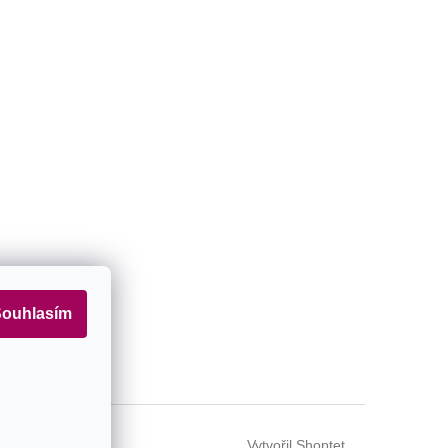
amu
ouhlasím
Vytvořil Shoptet