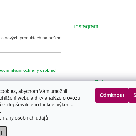
Instagram
ce o nových produktech na našem
podmínkami ochrany osobních
Sledovat na Instagr
cookies, abychom Vám umožnili
Odmítnout
S
ohlížení webu a díky analýze provozu
le zlepšovali jeho funkce, výkon a
Seznam
Google
Bing
.
hrany osobních údajů
í
vyhrazena.
Upravit nastavení cookies