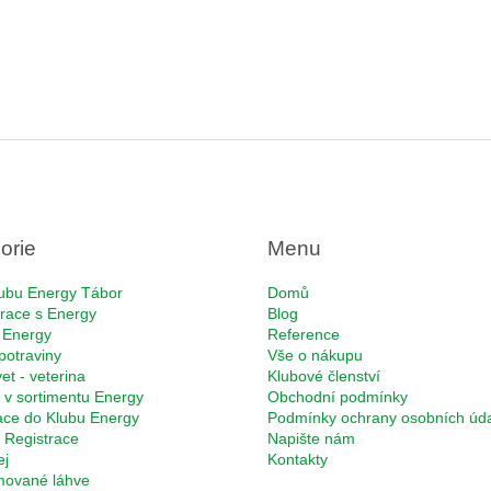
orie
Menu
ubu Energy Tábor
Domů
race s Energy
Blog
 Energy
Reference
potraviny
Vše o nákupu
et - veterina
Klubové členství
 v sortimentu Energy
Obchodní podmínky
ace do Klubu Energy
Podmínky ochrany osobních úd
Registrace
Napište nám
ej
Kontakty
rmované láhve