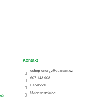
Kontakt
eshop-energy
@
seznam.cz
607 143 908
Facebook
klubenergytabor
ajů