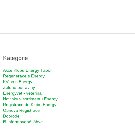
Z
á
p
a
Kategorie
t
í
Akce Klubu Energy Tábor
Regenerace s Energy
Krása s Energy
Zelené potraviny
Energyvet - veterina
Novinky v sortimentu Energy
Registrace do Klubu Energy
Obnova Registrace
Doprodej
i9 informované láhve