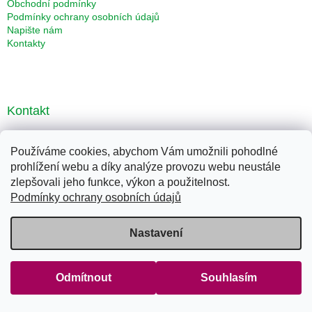
Obchodní podmínky
Podmínky ochrany osobních údajů
Napište nám
Kontakty
Kontakt
eshop-energy
@
seznam.cz
Používáme cookies, abychom Vám umožnili pohodlné
607 143 908
prohlížení webu a díky analýze provozu webu neustále
Facebook
zlepšovali jeho funkce, výkon a použitelnost.
Podmínky ochrany osobních údajů
klubenergytabor
Nastavení
Odebírat newsletter
Vložte svůj e-mail a my vám budeme zasílat informace o nových
Odmítnout
Souhlasím
produktech na našem e-shopu.