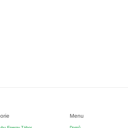
orie
Menu
ubu Energy Tábor
Domů