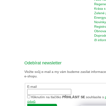
Regene
Krása s
Zelené 
Energyv
Novinky
Registr
Obnova 
Doprod
i9 info
Odebírat newsletter
Vložte svůj e-mail a my vám budeme zasílat informa
e-shopu.
E-mail
Kliknutím na tlačítko
PŘIHLÁSIT SE
souhlasíte s
údajů
.