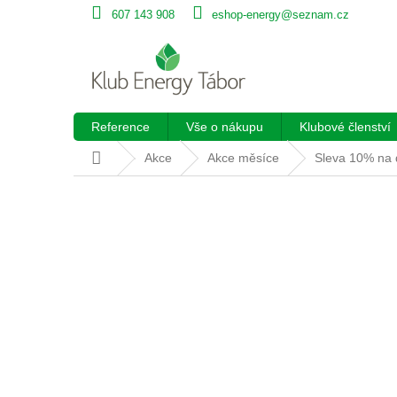
Přejít
607 143 908
eshop-energy@seznam.cz
na
obsah
Reference
Vše o nákupu
Klubové členství
Domů
Akce
Akce měsíce
Sleva 10% na 