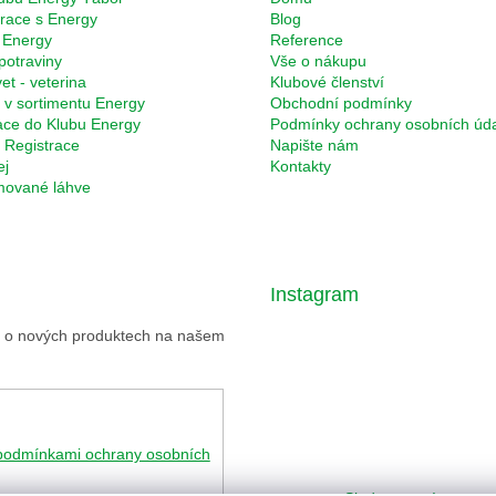
race s Energy
Blog
 Energy
Reference
potraviny
Vše o nákupu
et - veterina
Klubové členství
 v sortimentu Energy
Obchodní podmínky
ace do Klubu Energy
Podmínky ochrany osobních úd
Registrace
Napište nám
ej
Kontakty
rmované láhve
Instagram
ce o nových produktech na našem
podmínkami ochrany osobních