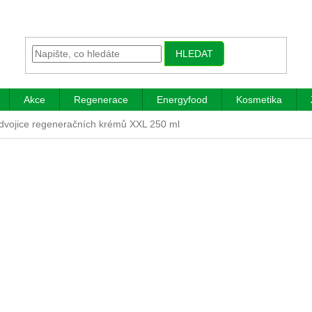
HLEDAT
Akce
Regenerace
Energyfood
Kosmetika
dvojice regeneračních krémů XXL 250 ml