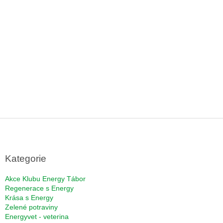
Z
á
p
a
Kategorie
t
í
Akce Klubu Energy Tábor
Regenerace s Energy
Krása s Energy
Zelené potraviny
Energyvet - veterina