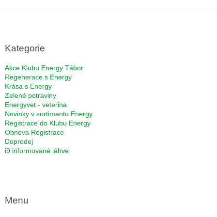
Z
á
p
a
Kategorie
t
í
Akce Klubu Energy Tábor
Regenerace s Energy
Krása s Energy
Zelené potraviny
Energyvet - veterina
Novinky v sortimentu Energy
Registrace do Klubu Energy
Obnova Registrace
Doprodej
i9 informované láhve
Menu