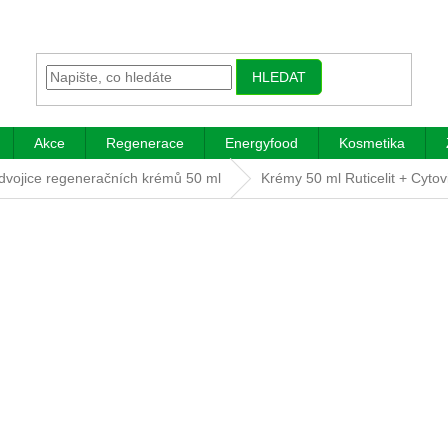
HLEDAT
Akce
Regenerace
Energyfood
Kosmetika
dvojice regeneračních krémů 50 ml
Krémy 50 ml Ruticelit + Cytov