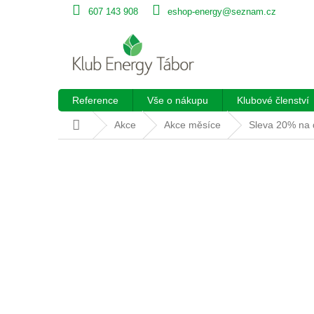
Přejít
607 143 908
eshop-energy@seznam.cz
na
obsah
Reference
Vše o nákupu
Klubové členství
Domů
Akce
Akce měsíce
Sleva 20% na 