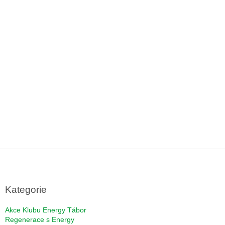
Z
á
p
a
Kategorie
t
í
Akce Klubu Energy Tábor
Regenerace s Energy