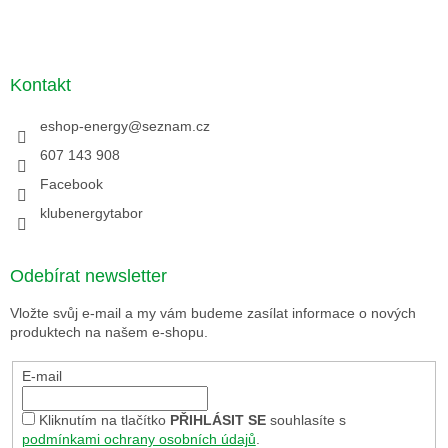
Kontakt
eshop-energy
@
seznam.cz
607 143 908
Facebook
klubenergytabor
Odebírat newsletter
Vložte svůj e-mail a my vám budeme zasílat informace o nových
produktech na našem e-shopu.
E-mail
Kliknutím na tlačítko
PŘIHLÁSIT SE
souhlasíte s
podmínkami ochrany osobních údajů
.