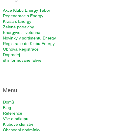
t
í
Akce Klubu Energy Tábor
Regenerace s Energy
Krása s Energy
Zelené potraviny
Energyvet - veterina
Novinky v sortimentu Energy
Registrace do Klubu Energy
Obnova Registrace
Doprodej
i9 informované láhve
Menu
Domů
Blog
Reference
Vše o nákupu
Klubové členství
Obchodní podmínky