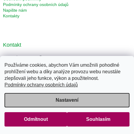
Podmínky ochrany osobních údajů
Napište nám
Kontakty
Kontakt
eshop-energy
@
seznam.cz
Používáme cookies, abychom Vám umožnili pohodlné
607 143 908
prohlížení webu a díky analýze provozu webu neustále
Facebook
zlepšovali jeho funkce, výkon a použitelnost.
klubenergytabor
Podmínky ochrany osobních údajů
Nastavení
Odebírat newsletter
Vložte svůj e-mail a my vám budeme zasílat informace o nových
produktech na našem e-shopu.
Odmítnout
Souhlasím
E-mail