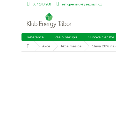
Přejít
607 143 908
eshop-energy@seznam.cz
na
obsah
Reference
Vše o nákupu
Klubové členství
Domů
Akce
Akce měsíce
Sleva 20% na 