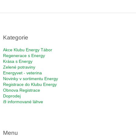
Z
á
p
a
Kategorie
t
í
Akce Klubu Energy Tábor
Regenerace s Energy
Krása s Energy
Zelené potraviny
Energyvet - veterina
Novinky v sortimentu Energy
Registrace do Klubu Energy
Obnova Registrace
Doprodej
i9 informované láhve
Menu